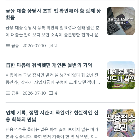
상황이 생각보다 단순하지가 않았다. 내가 지금 받고
있는 게 청년 버팀목 대출이랑 비슷한 성격의 상품이
금융 대출 상담사 조회 전 확인해야 할 실제 상
라서, 이번에 이사를 나갈지 아니면 계속 살지 정하는
황들
것부터가 일이었다. 상담원은 정말 기계적으로 서류
금융 대출 상담사 등록 확인의 필요성과 실태 많은 분
목록을 읊어주는데, 서류 떼러 주민센터 가는 게 왜 이
이 대출을 알아보다 보면 소속이 불분명한 전화나 문
렇게 귀찮은지 모르겠다. 등기부등본이랑 뭐랑 이것
자를 자주 접하게 됩니다. 특히 캐피탈 대출이나 아파
저것 챙겨야 한다는데, 예전엔 앱으로 다 해결했던 것
금융
· 2026-07-10
2
format_list_bulleted
textsms
트론 같은 무담보 상품을 찾을 때 소위 말하는 '대출 상
같은데 왜 이번엔…
담사'를 통해 진행하는 경우가 많은데, 이때 가장 먼저
해야 할 일은 해당 상담사가 정식으로 등록된 인원인
급한 마음에 검색했던 개인돈 월변의 기억
지 확인하는 것입니다. 금융감독원 홈페이지나 전국
처음에는 그냥 잠시만 빌려 쓸 생각이었다 한 2년 전
은행연합회, 여신금융협회 등에서 운영하는 '대출상
쯤인가, 갑자기 사업자금에 구멍이 크게 났던 적이 있
담사 조회' 시스템을 이용하면 간단하게 이름과 연락
다. 정말 눈앞이 캄캄하다는 말이 실감 날 정도로 막막
처를 검색해 볼 수 있습니다. 직접 해보면 생각보다 간
금융
· 2026-07-10
4
format_list_bulleted
textsms
했는데, 은행 문턱은 왜 그렇게 높은지. 기대출이 좀
단한 절차인데, 간혹 이름이 검색되지 않는 상담사는
있는 상태라 시중 은행은 아예 상담조차 거부당했다.
피하는 것이 현명합니다. 단순히…
인터넷을 뒤지고 뒤지다가 '개인돈 월변'이라는 단어
연체 기록, 정말 시간이 약일까? 현실적인 신
를 처음 봤다. 지금 생각하면 정말 위험천만한 생각이
용 회복의 민낯
었는데, 그때는 당장 다음 주 결제 대금을 막아야 한다
신용점수를 올리는 일은 마치 끝이 보이지 않는 마라
는 생각에 판단력이 흐려져 있었던 것 같다. 개인정보
톤과 같습니다. 특히 연체 기록이 한 번 남으면, 이게