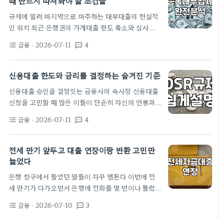
때 반드시 따져봐야 할 조건들
이 전문가의 시각에서는 가장 중요하다. 대부업체 이
규제에 밀려 마지막으로 마주하는 대부대출의 현실적
용 시 신용도 하락의 실제 메커니즘 많은 이들이 대부
인 위치 최근 은행권의 가계대출 한도 축소와 심사 강
대출을 이용하면 신용점수가 한 번에 바닥으로 떨어질
화로 인해 마지막 수단으로 대부대출 이용을 고민하는
것이라고 지레 겁을 먹거나, 반대로 큰 영향이 없을…
금융
· 2026-07-11
4
format_list_bulleted
textsms
이들이 늘어났다. 신용점수가 애매하거나 당장 급전
이 필요한 상황에서 1금융권과 2금융권의 문턱을 넘
지 못하면 결국 대부업체의 문을 두드리게 된다. 이 과
신용대출 한도와 금리를 결정하는 숨겨진 기준
정에서 많은 이들이 정식 등록된 대부대출 상품과 불
신용대출 승인을 결정짓는 금융사의 속사정 신용대출
법 사금융의 차이를 명확히 인지하지 못해 피해를 입
신청을 고민할 때 많은 이들이 단순히 자신의 연봉과
기도 한다. 대부업은 양날의 검과 같아서 제대로 알고
신용점수만 따져본다. 하지만 실무적인 관점에서 보
접근하면 급한 불을 끄는 도구가 되지만 구조를 모르
금융
· 2026-07-11
4
format_list_bulleted
textsms
면 대출 심사는 생각보다 훨씬 복합적인 데이터의 집
면 감당하기 힘든 빚의 굴레로 작동한다. 일반적으로
합체다. 은행은 단순히 돈을 빌려주는 곳이 아니라 리
신용대출을 이용하기 어려운 저신용자나 무직자…
스크를 관리하는 기관이라는 점을 먼저 이해해야 한
전세 만기 앞두고 대출 연장이랑 반환 고민만
다. 흔히 말하는 DSR 규제나 총량 관리 정책은 뉴스
늘었다
에 나오는 거창한 담론일 뿐, 실제 대출 담당자가 마주
은행 창구에서 들었던 말들이 자꾸 맴돈다 이번에 전
하는 것은 신청자의 재직 안정성과 부채 구조다. 30대
세 만기가 다가오면서 은행에 전화를 몇 번이나 돌렸
중반 직장인 기준으로 1억 원 내외의 대출을 고민한다
는지 모르겠다. 사실 처음에는 간단하게 연장하면 그
면, 이미 보유 중인 기대출의 성격이 무엇인지가 승인
금융
· 2026-07-10
3
format_list_bulleted
textsms
만일 줄 알았다. 그런데 막상 담당자랑 통화를 해보니
여부를 가르는…