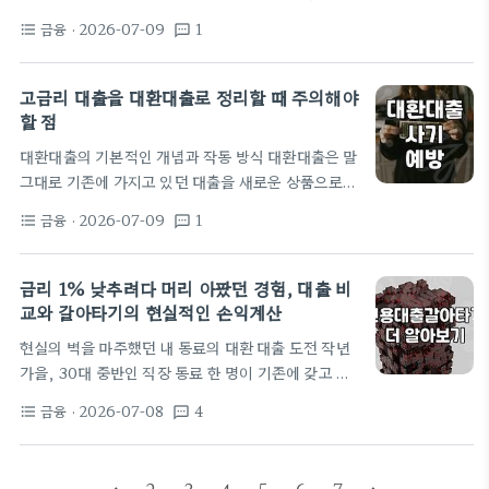
를 넘겨줄 때 느꼈던 묘한 불쾌함 연락을 취했던 곳들
과연 언제쯤 사라질지 막막함부터 앞서죠. 보통 ‘연체
은 하나같이 묘하게 비슷했다. 정식 등록업체라면서
금융
· 2026-07-09
1
format_list_bulleted
textsms
이력 삭제’라는 키워드로 검색하면 무슨 마법 같은 해
도 사무실…
결책이 있는 것처럼 보이지만, 사실 현장에서 겪어보
면 상황은 훨씬 더 복잡하고 지루합니다. 제가 몇 년
고금리 대출을 대환대출로 정리할 때 주의해야
전 며칠 늦은 카드 대금 하나로 신용점수가 바닥을 쳤
할 점
을 때, 정말 온갖 커뮤니티를 뒤지며 ‘대출 가능한
대환대출의 기본적인 개념과 작동 방식 대환대출은 말
곳’을 찾았던 경험이 있습니다. 결론부터 말하면, 마
그대로 기존에 가지고 있던 대출을 새로운 상품으로
법은 없습니다. 시간이 해결해준다는 말의 진짜 의미
갈아타는 것을 의미합니다. 보통 높은 금리를 낮은 금
많은 전문가가 시간이 지나면 연체 기록이…
금융
· 2026-07-09
1
format_list_bulleted
textsms
리로 바꾸거나, 여러 곳으로 흩어진 채무를 하나로 합
쳐 관리하기 위해 실행하는 경우가 많습니다. 최근 시
중은행에서 대출 규제를 강화하면서도 증액이 없는 대
금리 1% 낮추려다 머리 아팠던 경험, 대출 비
환대출에 대해서는 예외를 두는 경우가 많은데, 이는
교와 갈아타기의 현실적인 손익계산
이미 형성된 채무를 건전하게 조정하려는 목적이 큽니
현실의 벽을 마주했던 내 동료의 대환 대출 도전 작년
다. 실제로 KB국민은행을 비롯한 주요 시중은행들은
가을, 30대 중반인 직장 동료 한 명이 기존에 갖고 있
대출 총량 관리를 하면서도, 기존 대출을 단순히 옮기
던 신용대출 금리가 너무 높다며 대환을 알아보기 시
거나 상속에 따른 채무 인수 같은 경우에는 한도 제한
금융
· 2026-07-08
4
format_list_bulleted
textsms
작했습니다. 당시 그의 대출 잔액은 약 4,500만 원이
에서 예외를 적용하고 있습니다. 소상공인과…
었고, 금리는 6.8% 수준이었습니다. 요즘 유행하는
대출비교 앱을 돌려보니 5.2%대 금리로 갈아탈 수 있