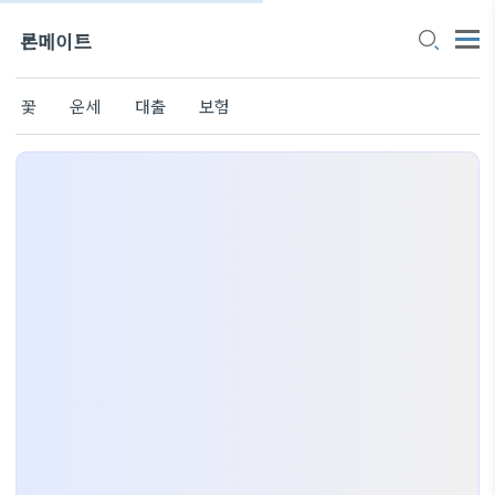
론메이트
꽃
운세
대출
보험