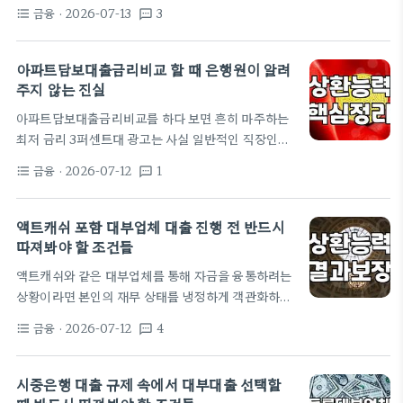
하지만, 막상 신청하려고 하면 생각보다 까다로운 기
득 대비 대출 원리금 상환 비율인…
금융
· 2026-07-13
3
format_list_bulleted
textsms
준에 막히는 경우가 많다. 흔히 직장인들은 자신의 소
득 대비 부채 비율을 간과한 채 은행 창구를 찾곤 한
다. 400만원이라는 금액은 은행 입장에서는 리스크
아파트담보대출금리비교 할 때 은행원이 알려
관리가 필요한 최소 단위이자, 대출 심사에서 비상금
주지 않는 진실
성격으로 분류되는 지점이기도 하다. 매월 고정적인
아파트담보대출금리비교를 하다 보면 흔히 마주하는
원리금 상환액이 늘어나는 상황을 감당할 수 있는지
최저 금리 3퍼센트대 광고는 사실 일반적인 직장인이
스스로 묻는 과정이 선행되어야 한다. 단순히 급한 불
나 보통의 자산 상황을 가진 이들에게는 해당하지 않
을 끄기 위해 서두르다가 금리 조건을 제대로 확인하
금융
· 2026-07-12
1
format_list_bulleted
textsms
는 숫자인 경우가 많다. 흔히 보이는 최저 금리는 우대
지 못하는 실수를 범해서는 안…
조건이 7개 이상 충족되어야 하거나 급여 이체, 신용
카드 실적 등 일일이 챙기기 번거로운 항목들을 모두
액트캐쉬 포함 대부업체 대출 진행 전 반드시
포함한 수치이기 때문이다. 실제 상담 창구에 앉아보
따져봐야 할 조건들
면 그 숫자는 금세 0.5퍼센트에서 1퍼센트까지 올라
액트캐쉬와 같은 대부업체를 통해 자금을 융통하려는
가는 마법을 경험하게 된다. 대출은 결국 내가 내야 할
상황이라면 본인의 재무 상태를 냉정하게 객관화하는
이자 총액을 줄이는 게임인데 겉보기에 화려한 숫자만
과정이 우선되어야 한다. 급한 마음에 당장 손에 쥘 수
쫓다 보면 정작 나에게 맞는 최적의 상품을 놓치기 일
금융
· 2026-07-12
4
format_list_bulleted
textsms
있는 현금에만 집중하다 보면 이후 갚아야 할 이자 비
쑤다. 왜…
용이 원금을 훌쩍 넘어서는 상황을 마주하게 된다. 단
순히 승인 여부만 확인하는 것이 아니라 실질적인 이
시중은행 대출 규제 속에서 대부대출 선택할
자 부담이 가계 경제에 어떤 타격을 줄지 계산하는 것