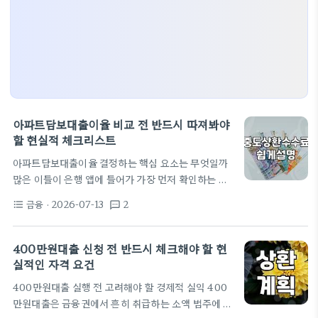
아파트담보대출이율 비교 전 반드시 따져봐야
할 현실적 체크리스트
아파트담보대출이율 결정하는 핵심 요소는 무엇일까
많은 이들이 은행 앱에 들어가 가장 먼저 확인하는 것
은 고정금리나 변동금리 중 어느 것이 유리할까 하는
금융
· 2026-07-13
2
format_list_bulleted
textsms
고민이다. 하지만 실제 대출을 실행해 보면 이율에 영
향을 주는 변수는 생각보다 훨씬 구체적이다. 단순히
금리 수치만 볼 것이 아니라 본인의 소득 증빙 방식과
400만원대출 신청 전 반드시 체크해야 할 현
주택 소재지에 따른 LTV 규제 상황을 먼저 파악해야
실적인 자격 요건
한다. 특히 규제지역 내 아파트라면 대출한도가 제한
400만원대출 실행 전 고려해야 할 경제적 실익 400
되어 원하는 이율을 적용받지 못할 수 있다. 은행은 기
만원대출은 금융권에서 흔히 취급하는 소액 범주에 속
본적으로 원리금 상환 능력을 가장 크게 보는데, 연 소