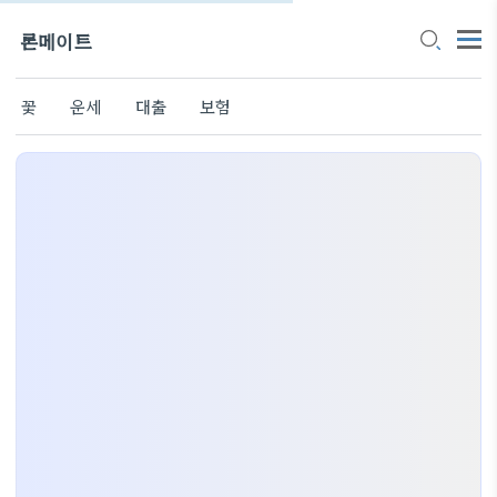
론메이트
꽃
운세
대출
보험