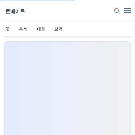
론메이트
꽃
운세
대출
보험