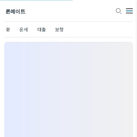
론메이트
꽃
운세
대출
보험