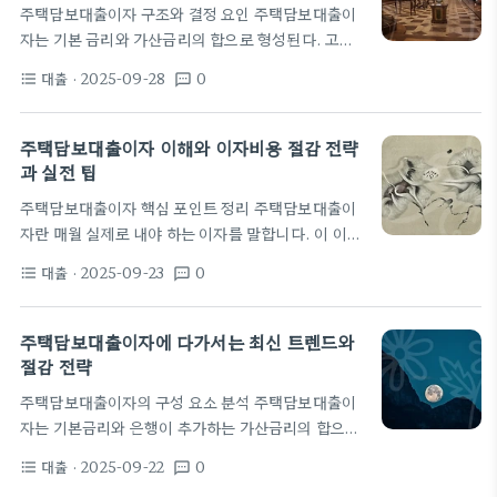
주택담보대출이자 구조와 결정 요인 주택담보대출이
실제로 지출하는 금액에 더 가깝다. 같은 금리라도 계
자는 기본 금리와 가산금리의 합으로 형성된다. 고정
약 조건에 따라 실제 부담은 달라진다. 예를 들어 3억
금리와 변동금리의 선택은 향후 이자 비용에 큰 차이
원을 30년 만기에 빌릴 때 고정금리 4%와 변동금리
대출
· 2025-09-28
0
format_list_bulleted
textsms
를 남긴다. 금리 구조의 차이는 결국 대출 만기 동안의
3.5%가 있을 수 있다.…
총 부담에 직접 연결된다. 금리 결정의 주요 요인은 신
용도, LTV, DTI, 대출기간 등이다. 은행의 정책 변
주택담보대출이자 이해와 이자비용 절감 전략
화나 시장 금리의 흐름도 이자율에 큰 영향을 미친다.
과 실전 팁
개인의 소득과 부채 구조 역시 대출 이자 부담을 좌우
주택담보대출이자 핵심 포인트 정리 주택담보대출이
한다. 이자 구조를 이해하는 출발점은 실제 적용 사례
자란 매월 실제로 내야 하는 이자를 말합니다. 이 이자
를 바라보는 것이다. 예를 들어 같은 원금의 대출이라
에는 금리의 형태뿐 아니라 상환 방식에 따른 차이도
도 고정금리 상품은 초기 부담이 크지만 기간 종료 시
대출
· 2025-09-23
0
format_list_bulleted
textsms
반영됩니다. 원리금 균등상환과 원금균등상환은 같은
점에…
금리라도 총이자 비용에 차이를 만들 수 있습니다. 따
라서 초기 광고 금리만 보고 결정하기보다 계약 조건
주택담보대출이자에 다가서는 최신 트렌드와
전체를 확인하는 습관이 필요합니다. 금리는 고정금
절감 전략
리와 변동금리로 구분되며, 금리의 방향은 경제 상황
주택담보대출이자의 구성 요소 분석 주택담보대출이
과 정책금리에 좌우됩니다. 고정은 일정 기간 동안 금
자는 기본금리와 은행이 추가하는 가산금리의 합으로
리를 바꾸지 않지만 초기 이자율은 보통 변동금리보다
결정된다. 기본금리는 시장금리나 정책금리의 변화에
높게 책정되는 경향이 있습니다. 반대로 변동금리는
대출
· 2025-09-22
0
format_list_bulleted
textsms
따라 움직이고, 가산금리는 대출자의 신용도와 담보
금리 환경이 하락하면 이자 부담이 줄어들 수 있지만,