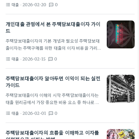
하는 이자 비용이다. 대출은 고정형과 변동형으로 나
증가한다. 반대로 기초 금리가 하락하면 이 역시 같은
대출
· 2026-02-20
0
format_list_bulleted
textsms
뉘며 금리 결정요인은 은행의 정책금리, 신용도, 담보
폭으로 감소한다. 하지만 실제로는 은행이 적용하는
물의 위치와 가치다. 금리가 바뀌면 월상환액 또는 남
마진과 대출 만기에도…
은 원금 구조가 달라지므로 주기적으로 체크해야 한
개인대출 관점에서 본 주택담보대출이자 가이
다. 특히 전세자금대출과 같은 비슷한 대출과 비교할
드
때 총이자 지출의 차이가 크다. 일반적으로 주택담보
주택담보대출이자의 기본 개념과 필요성 주택담보대
대출의 이자는 만기에 따라 변동되거나 일정 기간 고
출이자는 주택구매를 위한 대출의 이자 비용을 가리킨
정되기도 한다. 만기 연장이나 조기상환 시 비용이 달
다. 일반적으로 이자율은 기준금리와 가산금리의 조
라지므로 상환 계획을 먼저 세우는 것이 좋다. 금리인
대출
· 2026-02-15
0
format_list_bulleted
textsms
합으로 결정된다. 가산금리는 신용등급과 담보가치에
상기에 대출을 재조정하면 부담이 커질 수 있어 대안
따라 달라지는 스프레드다. 이자 비용은 대출 원금과
상품을…
함께 상환 기간 전체에 걸쳐지며 최종 지불액에 큰 영
주택담보대출이자 알아두면 이익이 되는 실전
향을 준다. 이 개념은 보험 설계에서도 중요하게 다룬
가이드
다. 대출 이자가 커지면 일정 기간 동안 보험료를 재조
주택담보대출이자 이해의 시작 주택담보대출이자는
정하거나 보장 설계의 여력을 줄일 수 있다. 또한 이자
대출 원리금에서 가장 중요한 비용 요소 중 하나로 매
부담은 가계의 현금흐름에 영향을 주고 긴급 상황 대
달 상환하는 금액에서 이자 부분이 얼마나 차지하는지
비 자금 계획을 흔들 수 있다. 따라서 초기 대출 선택
대출
· 2026-02-01
0
format_list_bulleted
textsms
가 전체 비용을 좌우한다. 기본적으로 이자는 남은 원
시 이자 구조를 함께…
금에 연간 금리를 곱해 산출되며 월 이자에는 이전 달
의 남은 원금이 반영된다. 따라서 초기 수년은 원금이
주택담보대출이자의 흐름을 이해하고 이자를
많이 남아 있어 이자 비중이 크지만, 시간이 지나면 이