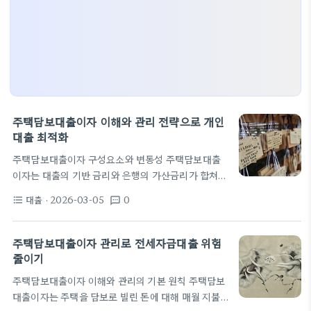
주택담보대출이자 이해와 관리 전략으로 개인
대출 최적화
주택담보대출이자 구성요소와 변동성 주택담보대출
이자는 대출의 기반 금리와 은행의 가산금리가 합쳐져
매달 상환액을 결정한다. 일반적으로 기초이자율은
대출
· 2026-03-05
0
format_list_bulleted
textsms
기준금리의 변화에 따라 움직이고 여기에 은행 마진이
더해진다. 고정금리와 변동금리의 선택에 따라 같은
대출이라도 월 상환액의 변동 폭이 달라진다. 변동성
주택담보대출이자 관리로 전세자금대출 위험
은 경제 상황, 정책 금리, 은행의 자금조달비용에 의
줄이기
해 좌우된다. 금리 변화가 작게 시작될 때도 월 상환액
주택담보대출이자 이해와 관리의 기본 원칙 주택담보
은 생각보다 민감하게 반응한다. 예를 들어 기초 금리
대출이자는 주택을 담보로 빌린 돈에 대해 매월 지불
가 3.5%에서 3.75%로 오르면 원리금 상환이 소폭