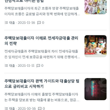
안정적으로 아끼는 방법
자 비중이 점차 줄어들 수 있다. 금리는 개인의 신용
주택담보대출이자의 최근 흐름과 영향 주택담보대출
도, 주택의 담보가치(LTV), 계약기간 등에 따라 달
이자의 흐름은 글로벌 금리와 정책 변화에 민감하게
라진다. 은행은 대출자의 상환능력과 리스크를 평가
반응한다. 최근 금융시장의 방향은 금리 인상의 흐름
해 금리를 차등 적용하므로 같은 금리 표라도 은행마
대출
· 2025-11-16
0
format_list_bulleted
textsms
을 유지하고 있다. 가계대출의 이자 부담은 주택가격
다 차이가 생길 수 있다.…
의 변동과 소득 패턴에 따라 달라진다. 이 과정을 이해
하는 것은 이자 관리를 시작하는 첫걸음이다. 오피스
주택담보대출이자 이해로 전세자금대출 관리
텔대출금리도 시장금리의 영향을 받아 변동성이 커지
의 전략
고 있다. 주택담보대출과 오피스텔대출은 같은 금리
전세자금대출과 주택담보대출의 차이 전세자금대출
환경에서도 적용 기준이 다를 수 있다. 따라서 금리 비
은 임차인이 전세 보증금을 마련하기 위해 은행에서
교 시 금리 유형뿐 아니라 대출 목적까지 함께 고려해
빌리는 자금으로, 임대차 계약의 보증금을 충당하는
야 한다. 현장 사례를 보면 금리 차이에 따라 초기 부
대출
· 2025-11-11
0
format_list_bulleted
textsms
데 사용된다. 담보는 전세보증금으로 설정되는 경우
담이 크게 달라지는 것을 확인할 수 있다. 정부의…
가 일반이며 이때 만기 시 보증금이 돌려져 대출이 상
환된다. 목적이 주택을 직접 구입하는 것이 아니라 임
주택담보대출이자 완벽 가이드와 대출상담 팁
대 계약의 이행을 지원한다는 점이 핵심이다. 따라서
으로 금리비교 시작하기
이 대출의 상환 구조는 주택담보대출과 다르게 설계되
주택담보대출이자 이해의 출발점 주택담보대출이자
는 경우가 많다. 주택담보대출은 주택을 담보로 금전
는 주택을 담보로 받는 대출에 붙는 비용으로, 원금에
을 빌리는 은행 대출로, 주로 주택 구입이나 재자금 마
대한 일정 기간의 금리 비용과 함께 매달 상환액의 큰
련에 사용된다. 담보는 주택 자체가 되므로 대출 한도,
대출
· 2025-10-16
0
format_list_bulleted
textsms