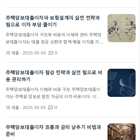
비중을 차지합니다. 이 이자는 대출 기간, 금리 유형,
이자율, 상환기간이 자산가치와 소득에 의해 결정된
부대 수수료 등에 따라 달라지며 장기 계획에서는 이
다. 이 차이는 대출자의…
자 부담의 변동이 전체 재정에 미치는 영향이 큽니다.
주택담보대출이자와 보험설계의 실전 전략과
따라서 대출상담을 통해 현재 이자 구조를 정확히 파
팁으로 이자 부담 줄이기
악하고 향후 금리 흐름에 대비하는 습관을 갖는 것이
주택담보대출이자 구조와 비용의 이해와 관리 주택담
중요합니다. 주택담보대출이자 이해의 출발점 금리는
보대출이자는 대출 원금 상환과 함께 매월 이자를 지
고정형과 변동형으로 나뉘며, 같은 대출이라도 이자
불하는 비용이다. 이자는 고정금리와 변동금리로 나
부담이 매년 달라질 수 있습니다. 보험사 주택담보대
대출
· 2025-10-03
0
format_list_bulleted
textsms
뉘며, 금리 변동 시 상환액이 달라진다. 초기 금리의
출이나 제2금융권 대출은 규정과 상품…
차이가 대출 전체 기간의 이자 총액에 큰 차이를 만든
다. 대출 계약서의 연간 이자율 APR도 체크해야 한
주택담보대출이자 절감 전략과 실전 팁으로 비
다. APR은 금리뿐 아니라 각종 수수료를 포함해 실제
용 관리하기
비용을 보여준다. 금리와 수수료의 조합이 최종 이자
주택담보대출이자 이해와 비용 구조 주택담보대출이
부담의 크기를 결정한다. 주택담보대출이자를 관리하
자는 주택을 담보로 빌린 자금의 이자 비용이다. 이자
려면 현재의 상환 스케줄을 점검하고, 금리 유형에 맞
비용은 매월 지급되는 원리금의 일부로 계산되며, 상
춘 재융자 여부를 검토해야 한다. 예를 들어 변동금리
대출
· 2025-10-01
0
format_list_bulleted
textsms
환 방식에 따라 이자 비중이 달라진다. 대출의 기본은
환경에서는 이자 비용이 급증할 수 있어…
남아 있는 원금에 대해 이자가 붙는 구조라는 점을 이
해해야 한다. 명목금리와 실질금리의 차이를 알아두
주택담보대출이자 흐름과 금리 낮추기 비법과
면 비용 예측이 쉬워진다. 명목금리는 약정된 비율이
준비
고, 실질금리는 수수료나 중도해지 비용 등을 반영해