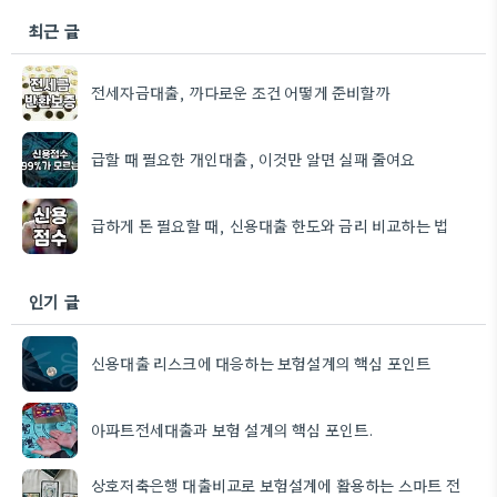
최근 글
전세자금대출, 까다로운 조건 어떻게 준비할까
급할 때 필요한 개인대출, 이것만 알면 실패 줄여요
급하게 돈 필요할 때, 신용대출 한도와 금리 비교하는 법
인기 글
신용대출 리스크에 대응하는 보험설계의 핵심 포인트
아파트전세대출과 보험 설계의 핵심 포인트.
상호저축은행 대출비교로 보험설계에 활용하는 스마트 전