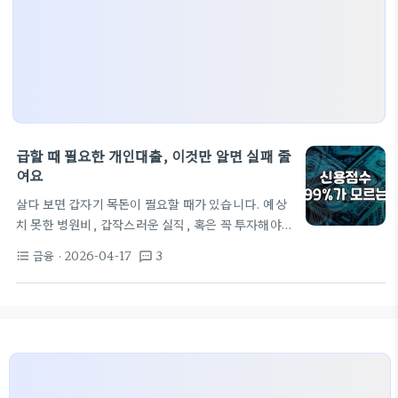
급할 때 필요한 개인대출, 이것만 알면 실패 줄
여요
살다 보면 갑자기 목돈이 필요할 때가 있습니다. 예상
치 못한 병원비, 갑작스러운 실직, 혹은 꼭 투자해야
하는 기회를 놓치고 싶지 않을 때 등, 이유는 다양하
금융
· 2026-04-17
3
format_list_bulleted
textsms
죠. 이럴 때 가장 먼저 떠올리는 것이 바로 개인대출일
것입니다. 하지만 '급하게'라는 단어가 붙는 순간, 우
리는 종종 잘못된 판단을 내리곤 합니다. 개인대출, 어
떻게 접근해야 현명하게 이용할 수 있을까요? 단순히
돈을 빌리는 행위를 넘어, 나의 재정 상황과 미래 계획
에 미칠 영향을 고려하는 것이 중요합니다. 개인대출,
왜 필요하고 어떤 종류가 있을까 개인대출은 말 그대