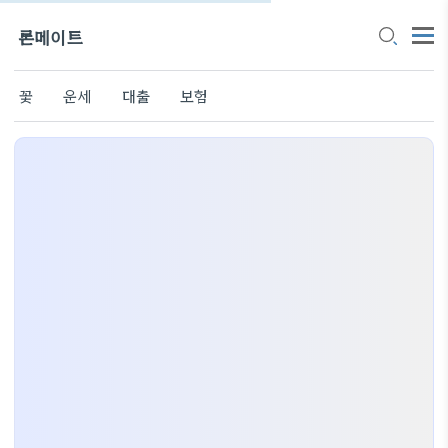
론메이트
꽃
운세
대출
보험