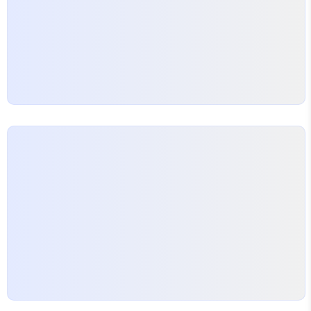
로 개인이 금융기관으로부터 자금을 빌리는 것을…