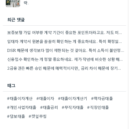
략.
최근 댓글
보증보험 가입 여부랑 계약 기간이 중요한 포인트더라고요. 저도 미리 알아봐야겠어요.
임대차 계약서 원본을 꼼꼼히 확인하는 게 중요하네요. 특히 확정일자 확인을 제대로 못하면 나중에 문제가 될…
DSR 때문에 생각보다 많이 제한되는 것 같아요. 특히 소득이 불안정한 직업을 가지고 있으면 더 신경…
신용점수 확인하는 게 정말 중요하네요. 제가 작년에 비슷한 상황 때문에 DSR 때문에 대출이 안됐던 경험이…
2금융권은 빠른 승인 때문에 매력적이지만, 금리 차이 때문에 장기적으로는 정말 부담될 수 있네요.
태그
#대출이자계산
#대출이자
#대출이자계산기
#학자금대출
#개인사업자대출
#대출금리
#무직자대출
#직장인대출
#담보대출
#깻잎무침