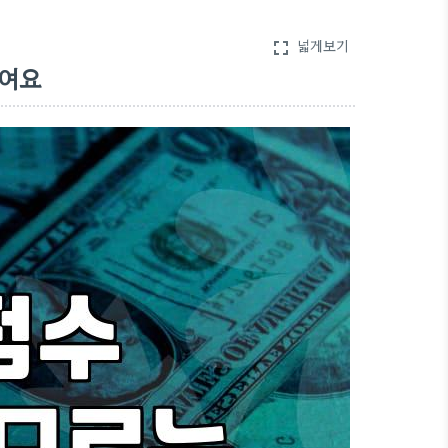
넓게보기
fullscreen
줄여요