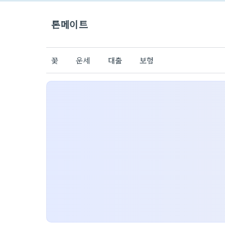
론메이트
꽃
운세
대출
보험