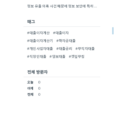
정보 유출 의혹 사건 때문에 정보 보안에 특히 신경 써야겠네요. 8만 명 이상의 고객 정보가…
태그
#대출이자계산
#대출이자
#대출이자계산기
#학자금대출
#개인사업자대출
#대출금리
#무직자대출
#직장인대출
#담보대출
#깻잎무침
전체 방문자
오늘
0
어제
0
전체
0