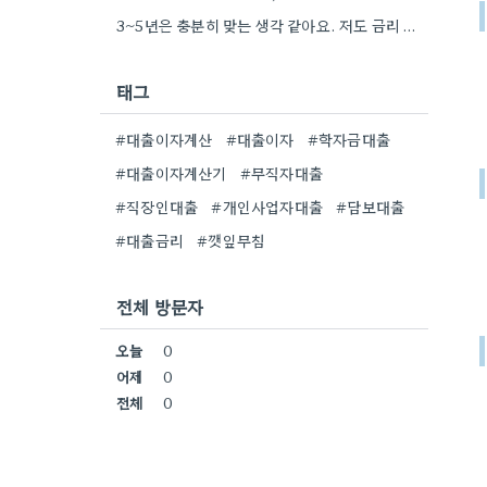
3~5년은 충분히 맞는 생각 같아요. 저도 금리 변동에 따라 계획을 자주 수정하다 보니, 장기적인 관점에서…
태그
#대출이자계산
#대출이자
#학자금대출
#대출이자계산기
#무직자대출
#직장인대출
#개인사업자대출
#담보대출
#대출금리
#깻잎무침
전체 방문자
오늘
0
어제
0
전체
0