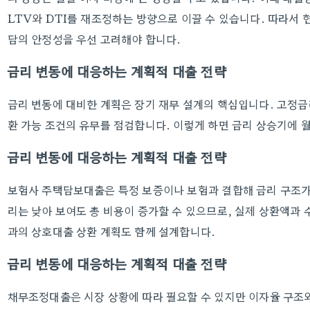
LTV와 DTI를 재조정하는 방향으로 이끌 수 있습니다. 따라서
담의 안정성을 우선 고려해야 합니다.
금리 변동에 대응하는 계획적 대출 전략
금리 변동에 대비한 계획은 장기 재무 설계의 핵심입니다. 고정금
환 가능 조건의 유무를 점검합니다. 이렇게 하면 금리 상승기에 
금리 변동에 대응하는 계획적 대출 전략
보험사 주택담보대출은 특정 보증이나 보험과 결합해 금리 구조가 
리는 낮아 보여도 총 비용이 증가할 수 있으므로, 실제 상환액과 
과의 상호대출 상환 계획도 함께 설계합니다.
금리 변동에 대응하는 계획적 대출 전략
채무조정대출은 시장 상황에 따라 필요할 수 있지만 이자율 구조와