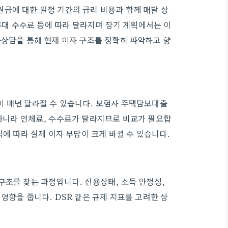
금에 대한 일정 기간의 금리 비용과 함께 매달 상
 부대 수수료 등에 따라 달라지며 장기 계획에서는 이
출상담을 통해 현재 이자 구조를 정확히 파악하고 향
이 매년 달라질 수 있습니다. 보험사 주택담보대출
아니라 연체료, 수수료가 달라지므로 비교가 필요합
식에 따라 실제 이자 부담이 크게 바뀔 수 있습니다.
구조를 찾는 과정입니다. 신용상태, 소득 안정성,
영향을 줍니다. DSR 같은 규제 지표를 고려한 상