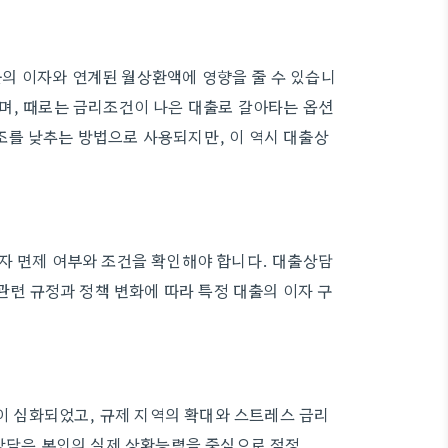
의 이자와 연계된 월상환액에 영향을 줄 수 있습니
며, 때로는 금리조건이 나은 대출로 갈아타는 옵션
조를 낮추는 방법으로 사용되지만, 이 역시 대출상
자 면제 여부와 조건을 확인해야 합니다. 대출상담
 관련 규정과 정책 변화에 따라 특정 대출의 이자 구
쟁이 심화되었고, 규제 지역의 확대와 스트레스 금리
출상담은 본인의 실제 상환능력을 중심으로 적정