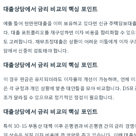
대출상담에서 금리 비교의 핵심 포인트
예를 들어 천만원대출을 이미 보유하고 있다면 신규 주택담보대출
다. 대출 포트폴리오를 재구성하면 이자 비용을 합리화할 수 있으
도 고려합니다. 채무조정대출은 상환이 어려운 이들에게 이자 구
담에서 신중히 검토해야 합니다.
대출상담에서 금리 비교의 핵심 포인트
이 경우 원금은 유지되더라도 이자율의 개선이 가능하며, 연체 이
은 각 규정과 개인 상황에 맞춘 대안들을 모아 비교합니다. DSR
조가 달라질 수 있으므로 정기적인 점검이 필요합니다.
대출상담에서 금리 비교의 핵심 포인트
특히 10·15 부동산 대책 이후 은행권과 비은행권 간의 금리 경
의 상승은 실질 이자 비용에 큰 영향을 주고 있습니다. 이때 대