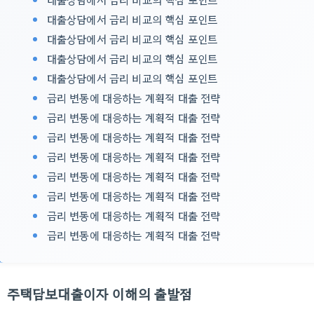
대출상담에서 금리 비교의 핵심 포인트
대출상담에서 금리 비교의 핵심 포인트
대출상담에서 금리 비교의 핵심 포인트
대출상담에서 금리 비교의 핵심 포인트
금리 변동에 대응하는 계획적 대출 전략
금리 변동에 대응하는 계획적 대출 전략
금리 변동에 대응하는 계획적 대출 전략
금리 변동에 대응하는 계획적 대출 전략
금리 변동에 대응하는 계획적 대출 전략
금리 변동에 대응하는 계획적 대출 전략
금리 변동에 대응하는 계획적 대출 전략
금리 변동에 대응하는 계획적 대출 전략
주택담보대출이자 이해의 출발점