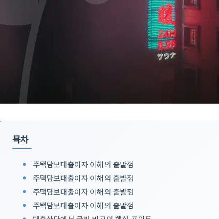
목차
주택담보대출이자 이해의 출발점
주택담보대출이자 이해의 출발점
주택담보대출이자 이해의 출발점
주택담보대출이자 이해의 출발점
대출상담에서 금리 비교의 핵심 포인트