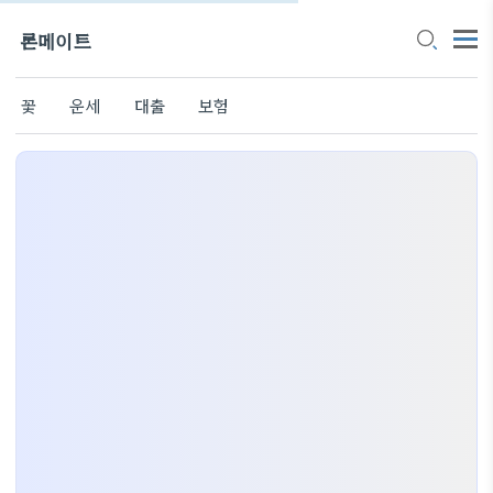
론메이트
꽃
운세
대출
보험