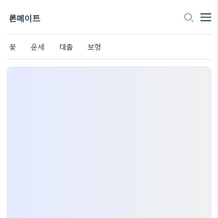
론메이트
꽃
운세
대출
보험