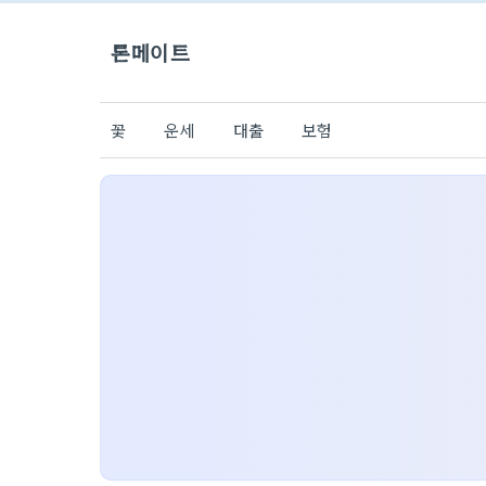
론메이트
꽃
운세
대출
보험