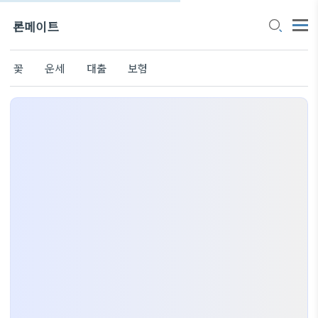
론메이트
꽃
운세
대출
보험