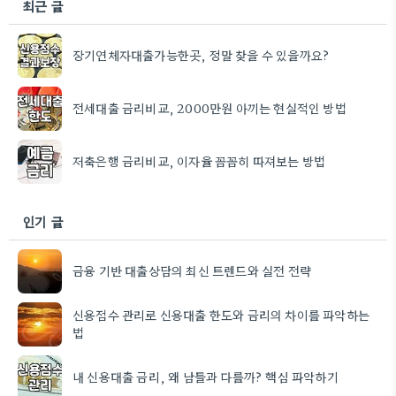
최근 글
장기연체자대출가능한곳, 정말 찾을 수 있을까요?
전세대출 금리비교, 2000만원 아끼는 현실적인 방법
저축은행 금리비교, 이자율 꼼꼼히 따져보는 방법
인기 글
금융 기반 대출상담의 최신 트렌드와 실전 전략
신용점수 관리로 신용대출 한도와 금리의 차이를 파악하는
법
내 신용대출 금리, 왜 남들과 다를까? 핵심 파악하기