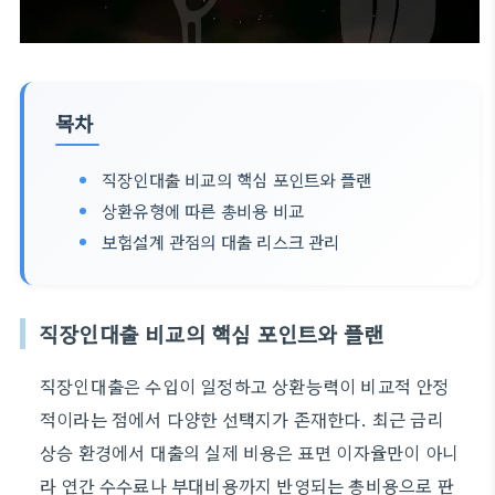
목차
직장인대출 비교의 핵심 포인트와 플랜
상환유형에 따른 총비용 비교
보험설계 관점의 대출 리스크 관리
직장인대출 비교의 핵심 포인트와 플랜
직장인대출은 수입이 일정하고 상환능력이 비교적 안정
적이라는 점에서 다양한 선택지가 존재한다. 최근 금리
상승 환경에서 대출의 실제 비용은 표면 이자율만이 아니
라 연간 수수료나 부대비용까지 반영되는 총비용으로 판