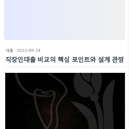
대출
· 2025-09-24
직장인대출 비교의 핵심 포인트와 설계 관점