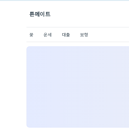
론메이트
꽃
운세
대출
보험