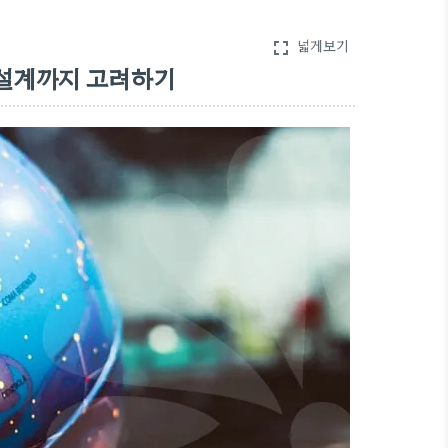
넓게보기
fullscreen
설계까지 고려하기