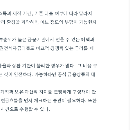
득과 재직 기간, 기존 대출 여부에 따라 달라지
금리 환경을 파악하면 어느 정도의 부담이 가능한지
대부순위가 높은 금융기관에서 얻을 수 있는 혜택과
융권전세자금대출도 비교적 경쟁력 있는 금리를 제
율과 상환 기한이 불리한 경우가 많다. 그 비용 구
는 것이 안전하다. 가능하다면 공식 금융상품의 대
환계획과 보유 자산의 차이를 분명하게 구성해야 한
 현금흐름을 먼저 체크하는 습관이 필요하다. 또한
시간으로 수행할 수 있다.