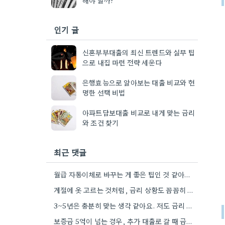
인기 글
신혼부부대출의 최신 트렌드와 실무 팁
으로 내집 마련 전략 세운다
은행효능으로 알아보는 대출 비교와 현
명한 선택 비법
아파트담보대출 비교로 내게 맞는 금리
와 조건 찾기
최근 댓글
월급 자동이체로 바꾸는 게 좋은 팁인 것 같아요. 저도 비슷한 고민을 하고 있는데, 실제로 금리…
계절에 옷 고르는 것처럼, 금리 상황도 꼼꼼히 살펴보는 게 중요하네요. 특히 장기적으로 대출을 할 때는…
3~5년은 충분히 맞는 생각 같아요. 저도 금리 변동에 따라 계획을 자주 수정하다 보니, 장기적인 관점에서…
보증금 5억이 넘는 경우, 추가 대출로 갈 때 금리 차이 때문에 고민이 많아지네요.