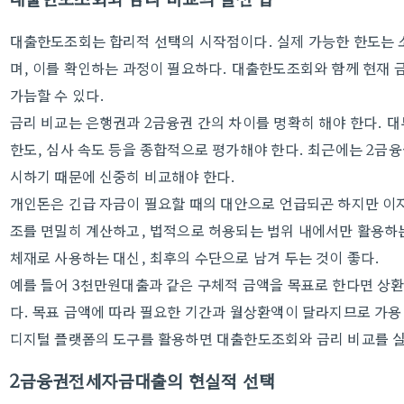
대출한도조회는 합리적 선택의 시작점이다. 실제 가능한 한도는 소
며, 이를 확인하는 과정이 필요하다. 대출한도조회와 함께 현재 
가늠할 수 있다.
금리 비교는 은행권과 2금융권 간의 차이를 명확히 해야 한다. 
한도, 심사 속도 등을 종합적으로 평가해야 한다. 최근에는 2금
시하기 때문에 신중히 비교해야 한다.
개인돈은 긴급 자금이 필요할 때의 대안으로 언급되곤 하지만 이자
조를 면밀히 계산하고, 법적으로 허용되는 범위 내에서만 활용하
체재로 사용하는 대신, 최후의 수단으로 남겨 두는 것이 좋다.
예를 들어 3천만원대출과 같은 구체적 금액을 목표로 한다면 상
다. 목표 금액에 따라 필요한 기간과 월상환액이 달라지므로 가용
디지털 플랫폼의 도구를 활용하면 대출한도조회와 금리 비교를 실
2금융권전세자금대출의 현실적 선택