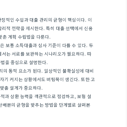
정적인 수입과 대출 관리의 균형이 핵심이다. 이
합리적 전략을 제시한다. 특히 대출 선택에서 신용
맞춘 계획 수립법을 다룬다.
 보통 소득대출과 심사 기준이 다를 수 있다. 두
에서는 서로를 보완하는 시나리오가 필요하다. 따
근법을 중심으로 설명한다.
리의 동적 요소가 된다. 일상적인 불확실성에 대비
갑자기 커지는 상황에서도 버팀목이 생긴다. 또한 고
 맞춤 설계가 중요하다.
목적과 상환 능력을 객관적으로 점검하고, 보험 설
산배분의 균형을 맞추는 방법을 단계별로 살펴본