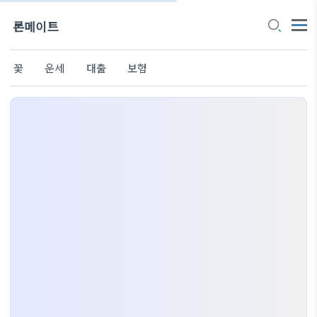
론메이트
꽃
운세
대출
보험