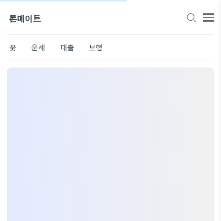
론메이트
꽃
운세
대출
보험