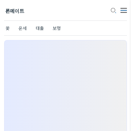
론메이트
꽃
운세
대출
보험