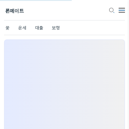
론메이트
꽃
운세
대출
보험