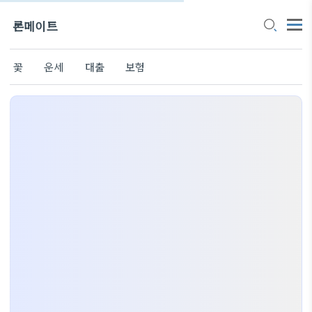
론메이트
꽃
운세
대출
보험