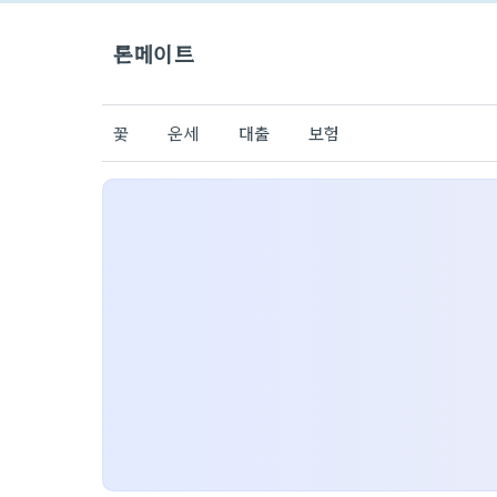
론메이트
꽃
운세
대출
보험