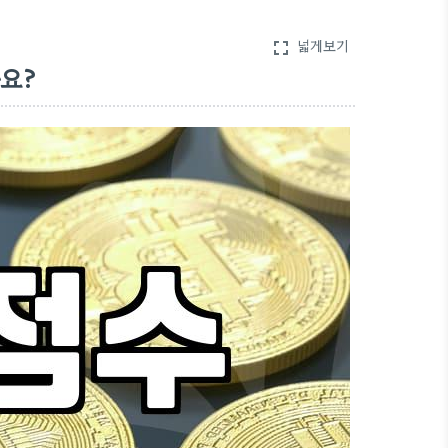
넓게보기
fullscreen
요?