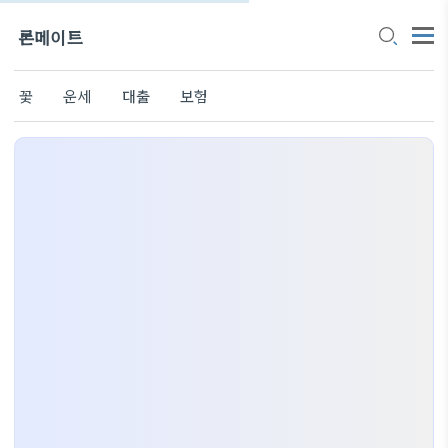
론메이트
꽃
운세
대출
보험