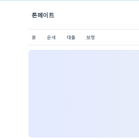
론메이트
꽃
운세
대출
보험