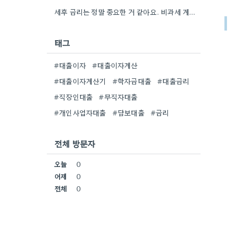
세후 금리는 정말 중요한 거 같아요. 비과세 계좌도 고려해야 할 요소인데, 실제 수령액 계산을 해보니…
태그
#대출이자
#대출이자계산
#대출이자계산기
#학자금대출
#대출금리
#직장인대출
#무직자대출
#개인사업자대출
#담보대출
#금리
전체 방문자
오늘
0
어제
0
전체
0