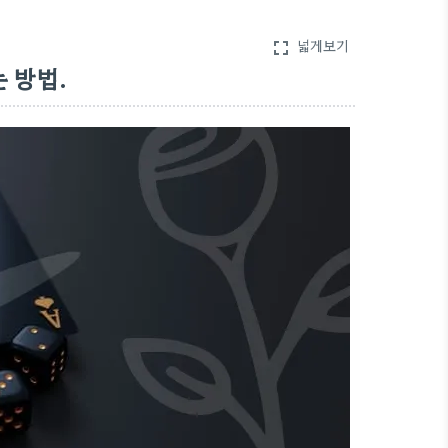
넓게보기
fullscreen
 방법.