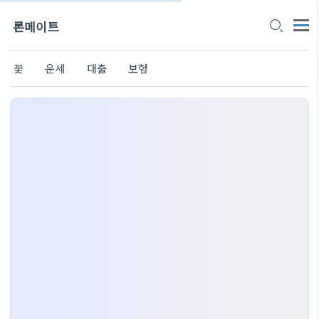
론메이트
꽃
운세
대출
보험