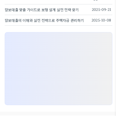
담보대출 맞춤 가이드로 보험 설계 실전 전략 찾기
2025-09-21
담보대출의 이해와 실전 전략으로 주택자금 관리하기
2025-10-08