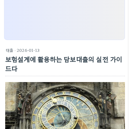
대출
· 2026-01-13
보험설계에 활용하는 담보대출의 실전 가이
드다