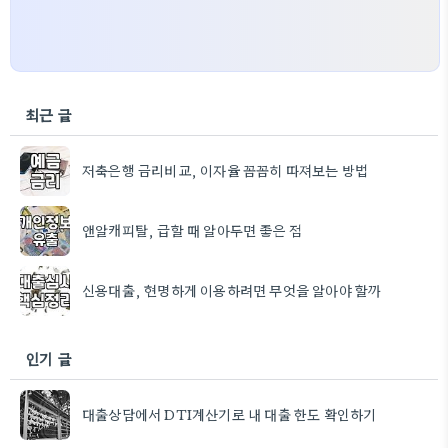
최근 글
저축은행 금리비교, 이자율 꼼꼼히 따져보는 방법
앤알캐피탈, 급할 때 알아두면 좋은 점
신용대출, 현명하게 이용하려면 무엇을 알아야 할까
인기 글
대출상담에서 DTI계산기로 내 대출 한도 확인하기