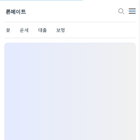
론메이트
꽃
운세
대출
보험