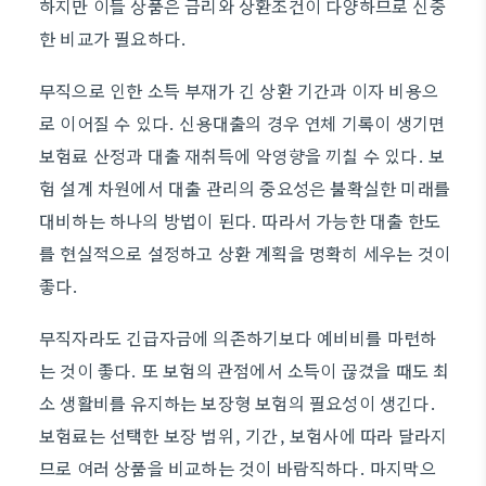
하지만 이들 상품은 금리와 상환조건이 다양하므로 신중
한 비교가 필요하다.
무직으로 인한 소득 부재가 긴 상환 기간과 이자 비용으
로 이어질 수 있다. 신용대출의 경우 연체 기록이 생기면
보험료 산정과 대출 재취득에 악영향을 끼칠 수 있다. 보
험 설계 차원에서 대출 관리의 중요성은 불확실한 미래를
대비하는 하나의 방법이 된다. 따라서 가능한 대출 한도
를 현실적으로 설정하고 상환 계획을 명확히 세우는 것이
좋다.
무직자라도 긴급자금에 의존하기보다 예비비를 마련하
는 것이 좋다. 또 보험의 관점에서 소득이 끊겼을 때도 최
소 생활비를 유지하는 보장형 보험의 필요성이 생긴다.
보험료는 선택한 보장 범위, 기간, 보험사에 따라 달라지
므로 여러 상품을 비교하는 것이 바람직하다. 마지막으