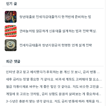
인기 글
청년대출로 전세자금대출까지 한꺼번에 준비하는 법
깐마늘처럼 깔끔하게 신용대출 설계하는 법과 전략 핵심.
전세자금대출과 청년지원금의 현명한 연계 설계 전략
최근 댓글
인터넷 광고 믿고 예치했다가 후회하는 분 계신 것 보니, 금리 변동 진짜 빠르게 돌아간다는 걸…
세후 금리는 정말 중요한 거 같아요. 비과세 계좌도 고려해야 할 요소인데, 실제 수령액 계산을 해보니…
월급 자동이체로 바꾸는 게 좋은 팁인 것 같아요. 저도 비슷한 고민을 하고 있는데, 실제로 금리…
계절에 옷 고르는 것처럼, 금리 상황도 꼼꼼히 살펴보는 게 중요하네요. 특히 장기적으로 대출을 할 때는…
3~5년은 충분히 맞는 생각 같아요. 저도 금리 변동에 따라 계획을 자주 수정하다 보니, 장기적인 관점에서…