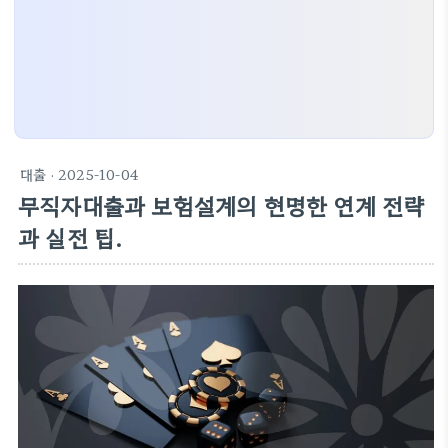
대출
· 2025-10-04
무직자대출과 보험설계의 현명한 연계 전략
과 실전 팁.