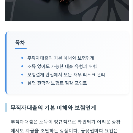
목차
무직자대출의 기본 이해와 보험연계
소득 없이도 가능한 대출 유형과 위험
보험설계 관점에서 보는 채무 리스크 관리
실전 전략과 보험료 절감 포인트
무직자대출의 기본 이해와 보험연계
무직자대출은 소득이 정규적으로 확인되기 어려운 상황
에서도 자금을 조달하는 상품이다. 금융권마다 요건은