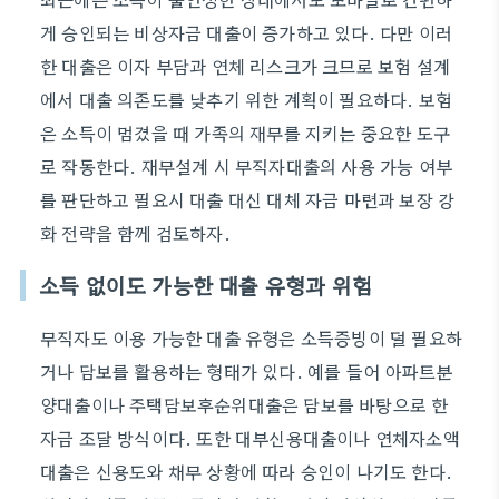
게 승인되는 비상자금 대출이 증가하고 있다. 다만 이러
한 대출은 이자 부담과 연체 리스크가 크므로 보험 설계
에서 대출 의존도를 낮추기 위한 계획이 필요하다. 보험
은 소득이 멈겼을 때 가족의 재무를 지키는 중요한 도구
로 작동한다. 재무설계 시 무직자대출의 사용 가능 여부
를 판단하고 필요시 대출 대신 대체 자금 마련과 보장 강
화 전략을 함께 검토하자.
소득 없이도 가능한 대출 유형과 위험
무직자도 이용 가능한 대출 유형은 소득증빙이 덜 필요하
거나 담보를 활용하는 형태가 있다. 예를 들어 아파트분
양대출이나 주택담보후순위대출은 담보를 바탕으로 한
자금 조달 방식이다. 또한 대부신용대출이나 연체자소액
대출은 신용도와 채무 상황에 따라 승인이 나기도 한다.