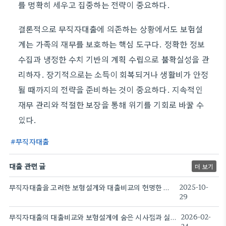
를 명확히 세우고 집중하는 전략이 중요하다.
결론적으로 무직자대출에 의존하는 상황에서도 보험설
계는 가족의 재무를 보호하는 핵심 도구다. 정확한 정보
수집과 냉정한 수치 기반의 계획 수립으로 불확실성을 관
리하자. 장기적으로는 소득이 회복되거나 생활비가 안정
될 때까지의 전략을 준비하는 것이 중요하다. 지속적인
재무 관리와 적절한 보장을 통해 위기를 기회로 바꿀 수
있다.
무직자대출
대출 관련 글
더 보기
무직자대출을 고려한 보험설계와 대출비교의 현명한 전략
2025-10-
29
무직자대출의 대출비교와 보험설계에 숨은 시사점과 실무 팁.
2026-02-