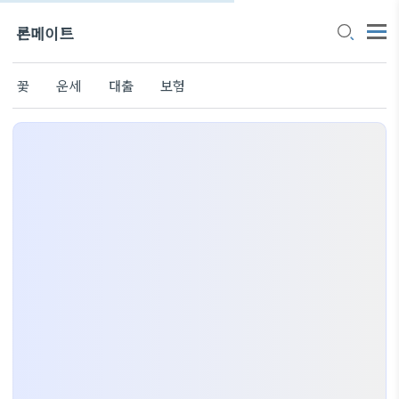
론메이트
꽃
운세
대출
보험