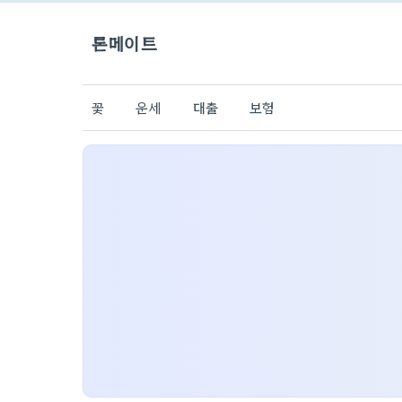
론메이트
꽃
운세
대출
보험