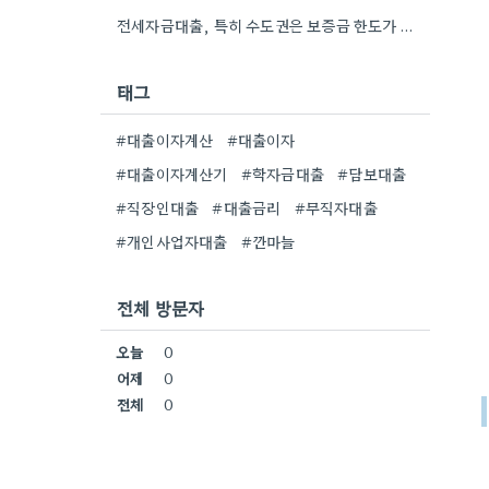
전세자금대출, 특히 수도권은 보증금 한도가 턱없이 부족하다는 점이 인상적이네요. 저도 비슷한 고민을 많이 했었는데, 꼼꼼하게…
태그
#대출이자계산
#대출이자
#대출이자계산기
#학자금대출
#담보대출
#직장인대출
#대출금리
#무직자대출
#개인사업자대출
#깐마늘
전체 방문자
오늘
0
어제
0
전체
0