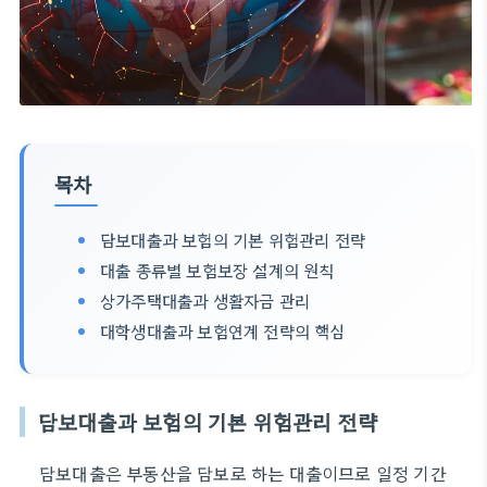
목차
담보대출과 보험의 기본 위험관리 전략
대출 종류별 보험보장 설계의 원칙
상가주택대출과 생활자금 관리
대학생대출과 보험연계 전략의 핵심
담보대출과 보험의 기본 위험관리 전략
담보대출은 부동산을 담보로 하는 대출이므로 일정 기간