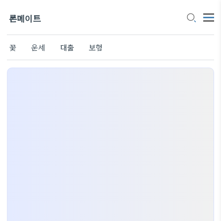
론메이트
꽃
운세
대출
보험