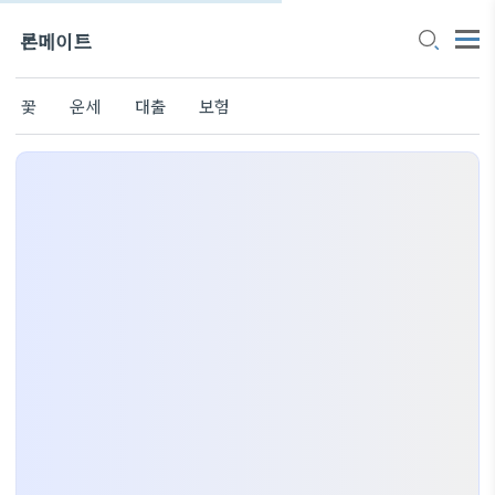
론메이트
꽃
운세
대출
보험