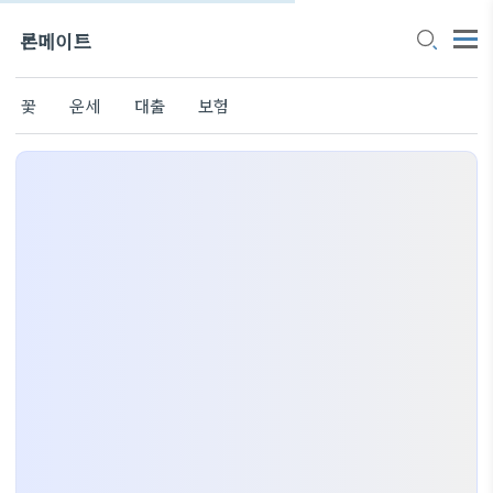
론메이트
꽃
운세
대출
보험