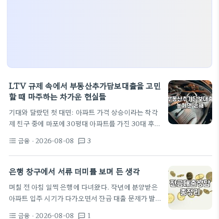
LTV 규제 속에서 부동산추가담보대출을 고민
할 때 마주하는 차가운 현실들
기대와 달랐던 첫 대면: 아파트 가격 상승이라는 착각
제 친구 중에 마포에 30평대 아파트를 가진 30대 후
반 자영업자가 있습니다. 2년 전 원자재 가격이 급등
금융
· 2026-08-08
3
format_list_bulleted
textsms
하면서 운영 자금이 일시적으로 묶였을 때, 그는 당연
히 본인 아파트의 시세가 올랐으니 쉽게 추가 대출을
받을 수 있을 거라 굳게 믿었습니다. 하지만 은행 창구
은행 창구에서 서류 더미를 보며 든 생각
에서 마주한 답변은 차가운 거절이었습니다. 규제 지
며칠 전 아침 일찍 은행에 다녀왔다. 작년에 분양받은
역 내의 엄격한 LTV 한도와 DSR(총부채원리금상환
아파트 입주 시기가 다가오면서 잔금 대출 문제가 발
비율) 규제 때문에 시중은행에서는 단 10원도 더 빌릴
등의 불이 된 탓이다. 원래는 앱으로 대출 계산기나 두
수 없다는 것이었죠. 실제 이 과정을 옆에서 지켜보거
금융
· 2026-08-08
1
format_list_bulleted
textsms