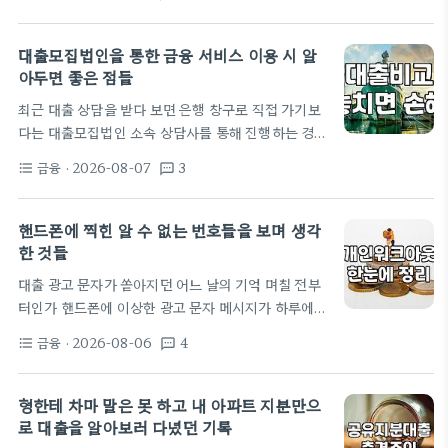
드려보며 넉넉잡아 예산을 짜놨는데, 막상 상담 창구
나 직접 겪어보니, 서류상의 자산 가치와 실제 은행…
에 앉으니 내가 생각했던 그림과는 전혀 다르게 흘러
가더라. 상담을 해주시는 은행원분도 나름 친절하시
대출모집법인을 통한 금융 서비스 이용 시 알
긴 했는데, 뭐랄까 그분도 윗선에서 내려오는 가이드
아두면 좋은 점들
라인이 계속 바뀌는지 컴퓨터 화면만 한참 들여다보시
최근 대출 상담을 받다 보면 은행 창구로 직접 가기보
더니 한숨을 푹 쉬시더라고요. 잔금 대출의 실체와 예
다는 대출모집법인 소속 상담사를 통해 진행하는 경우
기치 못한 벽 사실 입주 잔금이라는 게 단순히 분양가
가 많습니다. 예전에는 직접 은행을 방문하는 것이 당
에서 얼마 빼고 내는 그런 단순한 구조가 아니었다. 내
금융
· 2026-08-07
3
format_list_bulleted
textsms
연했지만, 요즘은 플랫폼 서비스가 활성화되면서 내
가 계약한 곳이 최근에…
가 받을 수 있는 금리나 한도를 미리 비교하고 신청하
는 과정이 훨씬 간소해졌습니다. 하지만 법인을 통해
핸드폰에 찍힌 알 수 없는 번호들을 보며 생각
진행할 때 주의해야 할 점들도 분명히 존재합니다. 대
한 것들
출모집법인은 여러 금융사와 제휴를 맺고 대출 상품을
대출 광고 문자가 쏟아지던 어느 날의 기억 며칠 전부
안내하는 역할을 합니다. 가장 큰 장점은 개인이 직접
터인가 핸드폰에 이상한 광고 문자 메시지가 하루에도
은행별로 발품을 팔지 않아도 된다는 점입니다. 특히
서너 번씩 들어오기 시작했다. 보통은 그냥 스팸 차단
연금소득자나 프리랜서, 라이더처럼 소득 증빙이 다
금융
· 2026-08-06
4
format_list_bulleted
textsms
기능을 써서 넘기는데, 이번에는 좀 달랐다. '무직자
소 복잡한 경우에는 일반적인 은행…
도 당일 500 가능', '보증 없이 천만 원 대출' 같은 문
구들이 꽤나 구체적이었다. 처음에는 그냥 그러려니
형한테 차마 말은 못 하고 내 아파트 지분만으
했는데, 통장에 남은 잔액이 생활비를 위협할 정도로
로 대출을 알아보러 다녔던 기록
줄어드니 사람이 참 간사하게도 그 문구에 눈길이 머