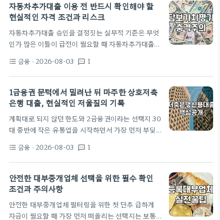
동산 매물들을 며칠 동안 뒤지다가 마음에 드는 성산
자동차추가대출 이용 전 반드시 확인해야 할
동의 한 구축 아파트를 발견했는데, 문제는 보증금이
현실적인 자격 조건과 리스크
었다. 전세 보증금이 4억 2천만 원이나 되었는데 내
자동차추가대출 승인을 결정짓는 실무적 기준은 무엇
손에 쥐어진 돈은 턱없이 부족했다. 부동산 중개업소
인가 많은 이들이 급전이 필요할 때 자동차추가대출을
사장님은 요즘 아파트전세대출한도가 잘 나오니까 신
고려한다. 이미 차량을 보유하고 있다는 사실만으로
용에만 문제없으면 보증금의 80%인 3억 3천 6백만
금융
· 2026-08-03
1
format_list_bulleted
textsms
자금을 융통할 수 있다는 점은 매력적이다. 하지만 실
원까지는 무난하게 나올…
무적으로 볼 때 차량의 가치보다 중요한 것은 차주의
상환 능력이다. 캐피탈사는 대출 승인 시 차량의 현재
1금융권 문턱에서 밀려난 뒤 마주한 상호저축
시세에서 기존에 설정된 저당권 설정을 뺀 가용 가치
은행 대출, 현실적인 저울질의 기록
를 산출한다. 만약 차량 시세가 2000만 원인데 이미
계획대로 되지 않던 한도와 2금융권이라는 선택지 30
1500만 원의 할부가 남아있다면, 추가로 빌릴 수 있
대 중반에 작은 유통업을 시작하면서 가장 먼저 부딪
는 한도는 극히 제한적이다. 단순히 차가 있다는 것만
힌 벽은 '자금의 흐름'이었습니다. 처음에는 주거래 은
으로 승인이 나는 상품이 아니라는 점을 인지해야 한
금융
· 2026-08-03
1
format_list_bulleted
textsms
행인 1금융권에서 모든 게 해결될 줄 알았습니다. 신
다. 신용 점수가…
용점수도 800점 후반대였고 연체 한 번 없었으니까
요. 하지만 DSR 규제와 신규 사업자(업력 1년 미만)
안전한 대부중개업체 선택을 위한 필수 확인
에 대한 엄격한 제한이라는 현실적인 장벽 앞에서는
조건과 주의사항
무용지물이었습니다. 시중은행 창구 세 곳을 돌아다
안전한 대부중개업체 필터링을 위한 첫 단추 급하게
녔지만 돌아오는 대답은 "보증서 없이는 어렵다"는 말
자금이 필요할 때 가장 먼저 떠올리는 선택지는 보통 1