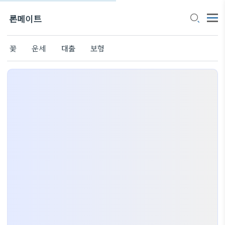
론메이트
꽃
운세
대출
보험