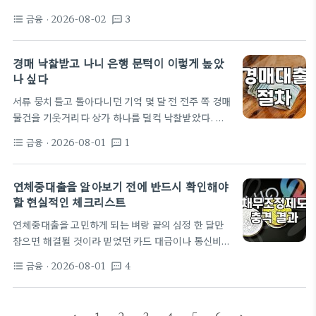
뿐이었습니다. 결국 고개를 돌려 2금융권, 그중에서
금융권 은행이지만 DSR 규제나 신용점수 미달로 거
도 상호저축은행대출 상품들을 알아보게 되었습니다.
금융
· 2026-08-02
3
format_list_bulleted
textsms
절당하면 차선책을 찾게 된다. 이 과정에서 대부중개
"과연 이게 맞는 선택일까?" 하는 의문이 끊임없이 머
업체 문을 두드리는 사람이 많다. 하지만 조급한 마음
릿속을 맴돌았습니다. 2금융권 거래를 시작하면 신용
에 인터넷 검색창에 떠도는 광고에 연락처를 남겼다가
경매 낙찰받고 나니 은행 문턱이 이렇게 높았
점수가…
는 개인정보가 유출되거나 불법 사금융의 표적이 되기
나 싶다
십상이다. 대출을 받기 전에 해당 업체가 안전한 곳인
서류 뭉치 들고 돌아다니던 기억 몇 달 전 전주 쪽 경매
지 검증하는 과정은 단순한 준비 단계가 아니라 내 자
물건을 기웃거리다 상가 하나를 덜컥 낙찰받았다. 사
산을 지키는 방어벽이다. 정식 등록 여부는 금융감독
실 경매 공부를 시작할 때만 해도 금방 수익을 낼 수 있
원의 등록대부업체 통합조회 시스템을 통해 단 몇 분
금융
· 2026-08-01
1
format_list_bulleted
textsms
을 거라는 근거 없는 자신감이 있었다. 낙찰받은 상가
만에 조회할 수 있다.…
는 감정가 대비 70% 수준인 3억 5천만 원 정도였는
데, 내 수중에는 딱 1억이 있었다. 나머지 2억 5천만
연체중대출을 알아보기 전에 반드시 확인해야
원은 대출로 해결하면 된다고 아주 단순하게 생각했던
할 현실적인 체크리스트
게 화근이었다. 은행 지점을 몇 군데 돌아다녀 보니 분
연체중대출을 고민하게 되는 벼랑 끝의 심정 한 달만
위기가 생각했던 것과 완전히 달랐다. '경매 물건'이라
참으면 해결될 것이라 믿었던 카드 대금이나 통신비가
는 단어만 꺼내면 상담 창구 직원들 표정이 일단…
어느덧 두 달, 석 달을 넘기면 상황은 완전히 달라진
금융
· 2026-08-01
4
format_list_bulleted
textsms
다. 은행 앱을 켜면 붉은색으로 표시되는 연체 기록은
단순한 숫자가 아니라 일상의 목줄을 죄는 족쇄와 같
다. 이 시기에 급하게 연체중대출 정보를 찾는 사람들