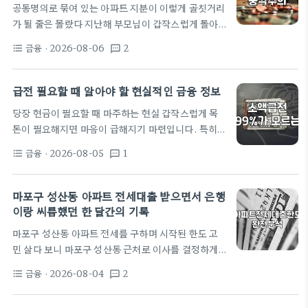
공동명의로 묶여 있는 아파트 지분이 이렇게 골칫거리
물게 되더라. 솔직히 말하면 처음엔 이걸 어디에 물어
가 될 줄은 몰랐다 지난해 부모님이 갑작스럽게 돌아
봐야 할지도 몰랐고, 주변에 사정을 말하자니 왠지 부
가시면서 인천 부평구에 있는 작은 아파트 한 채를 형
끄러운 마음이 앞섰다. 무심코 눌러본 대출 상담의…
금융
· 2026-08-06
2
format_list_bulleted
textsms
과 내가 반씩 상속받게 되었다. 당시에는 상속세며 취
등록세 처리하느라 정신이 없어서 일단 5대 5 공동명
의로 등기를 올려두고 각자 생업으로 돌아갔다. 아파
급전 필요할 때 알아야 할 현실적인 금융 정보
트 시세는 대략 4억 원 안팎이었으니 내 몫은 문서상
당장 현금이 필요할 때 마주하는 현실 갑작스럽게 목
으로 2억 원 정도 되는 셈이었다. 문제는 올해 초 내가
돈이 필요해지면 마음이 급해지기 마련입니다. 특히
하던 일에 갑자기 급전이 필요해지면서 시작됐다. 당
당장 며칠 내로 500만 원 정도의 자금이 있어야 하는
장 몇 천만 원이 아쉬운 상황이었는데, 자존심상 형한
금융
· 2026-08-05
1
format_list_bulleted
textsms
상황이 오면, 정상적인 금융권보다는 흔히 '월변'이나
테 손을 벌리기는 싫었고 그렇다고 이 아파트를 당장…
'일수'라고 불리는 사금융 검색을 먼저 하게 됩니다.
하지만 이런 경로로 접하는 정보들은 대부분 위험 요
마포구 성산동 아파트 전세대출 받으면서 은행
소가 많습니다. 인터넷상에서 쉽게 볼 수 있는 '당일
이랑 씨름했던 한 달간의 기록
급전'이나 '신불자 대출 가능'이라는 문구는 사실상 금
마포구 성산동 아파트 전세를 구하며 시작된 한도 고
융 이용자를 벼랑 끝으로 내모는 위험한 신호일 때가
민 살다 보니 마포구 성산동 근처로 이사를 결정하게
많습니다. 금융 관련 문제로 고민할 때 가장 먼저 확인
되는 날도 온다. 지금껏 빌라나 작은 원룸 위주로만 전
해야 할 점은 해당 업체가 제도권 금융인지, 혹은…
금융
· 2026-08-04
2
format_list_bulleted
textsms
세를 전전하다가, 이번에는 조금 무리를 해서라도 방
이 두 개 이상인 아파트로 들어가고 싶었다. 인터넷 부