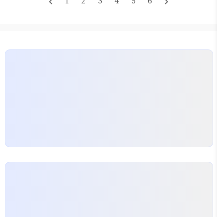
1
2
3
4
5
6
navigate_before
navigate_next
은 대개 판단력이 흐려진 상태일 가능성이 높다. 사실
시중 은행의 건전성 관리 지표인 연체율이 작년 대비 3
배 가까이 치솟았다는 통계는 남의 일이 아니라 바로
지금 당신의 처지와 직결된 현실이다. 연체라는 단어
가 신용 정보에 등록되는 순간,…